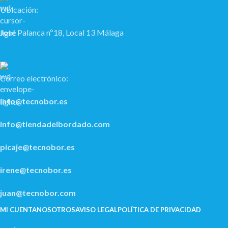
Ubicación:
José Palanca nº18, Local 13 Málaga
Correo electrónico:
info@tecnobor.es
info@tiendadelbordado.com
picaje@tecnobor.es
irene@tecnobor.es
juan@tecnobor.com
MI CUENTA
NOSOTROS
AVISO LEGAL
POLÍ­TICA DE PRIVACIDAD