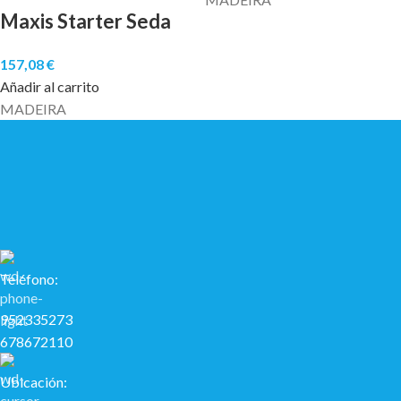
Maxis Starter Seda
157,08
€
Añadir al carrito
MADEIRA
Teléfono:
952335273
678672110
Ubicación: