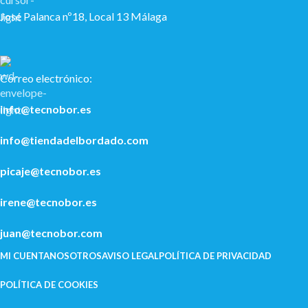
José Palanca nº18, Local 13 Málaga
Correo electrónico:
info@tecnobor.es
info@tiendadelbordado.com
picaje@tecnobor.es
irene@tecnobor.es
juan@tecnobor.com
MI CUENTA
NOSOTROS
AVISO LEGAL
POLÍ­TICA DE PRIVACIDAD
POLÍTICA DE COOKIES