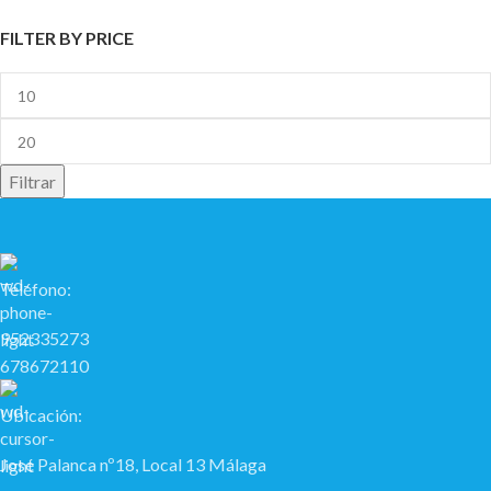
FILTER BY PRICE
Filtrar
Teléfono:
952335273
678672110
Ubicación:
José Palanca nº18, Local 13 Málaga