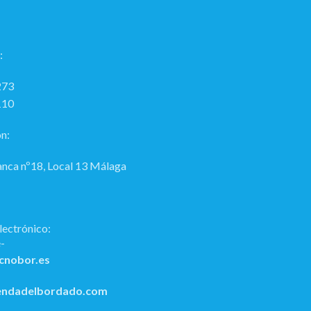
:
273
110
n:
anca nº18, Local 13 Málaga
lectrónico:
cnobor.es
endadelbordado.com