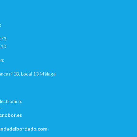
:
273
110
n:
anca nº18, Local 13 Málaga
lectrónico:
cnobor.es
endadelbordado.com