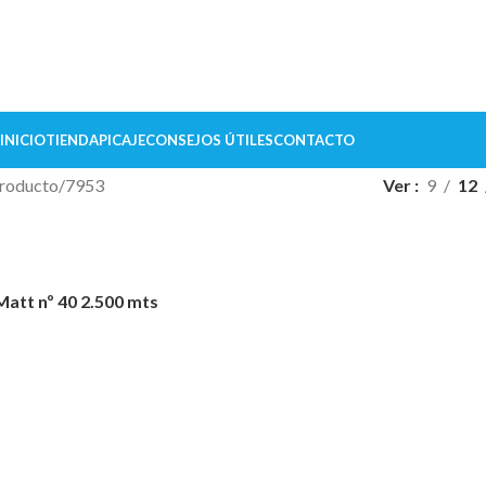
INICIO
TIENDA
PICAJE
CONSEJOS ÚTILES
CONTACTO
roducto
7953
Ver
9
12
att nº 40 2.500 mts
IONES