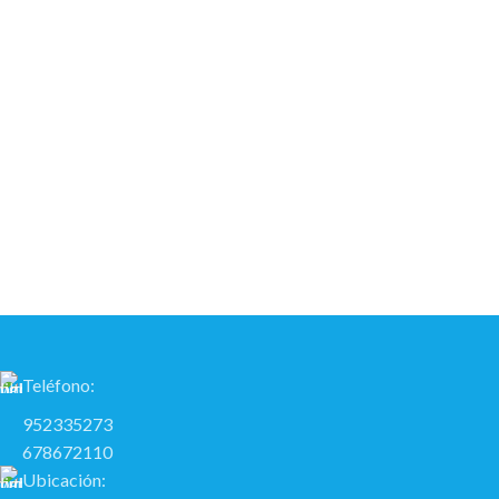
Teléfono:
952335273
678672110
Ubicación: