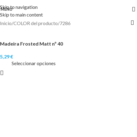
Skip to navigation
MENU
Skip to main content
Inicio
COLOR del producto
7286
Madeira Frosted Matt nº 40
2.500 mts (Hilo mate)
5,29
€
Seleccionar opciones