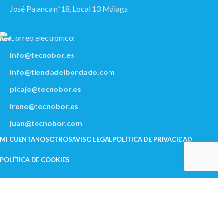
José Palanca nº18, Local 13 Málaga
Correo electrónico:
info@tecnobor.es
info@tiendadelbordado.com
picaje@tecnobor.es
irene@tecnobor.es
juan@tecnobor.com
MI CUENTA
NOSOTROS
AVISO LEGAL
POLÍ­TICA DE PRIVACIDAD
POLÍTICA DE COOKIES
Sitio Realizado Por Linkasoft
Instagram