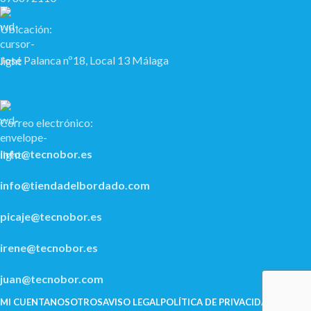
Ubicación:
José Palanca nº18, Local 13 Málaga
Correo electrónico:
info@tecnobor.es
info@tiendadelbordado.com
picaje@tecnobor.es
irene@tecnobor.es
juan@tecnobor.com
MI CUENTA
NOSOTROS
AVISO LEGAL
POLÍ­TICA DE PRIVACIDAD