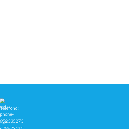
Teléfono:
952335273
678672110