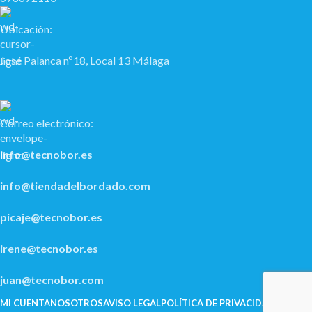
Ubicación:
José Palanca nº18, Local 13 Málaga
Correo electrónico:
info@tecnobor.es
info@tiendadelbordado.com
picaje@tecnobor.es
irene@tecnobor.es
juan@tecnobor.com
MI CUENTA
NOSOTROS
AVISO LEGAL
POLÍ­TICA DE PRIVACIDAD