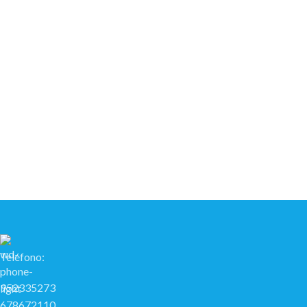
Teléfono:
952335273
678672110