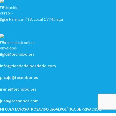
Ubicación:
José Palanca nº18, Local 13 Málaga
Correo electrónico:
info@tecnobor.es
info@tiendadelbordado.com
picaje@tecnobor.es
irene@tecnobor.es
juan@tecnobor.com
MI CUENTA
NOSOTROS
AVISO LEGAL
POLÍ­TICA DE PRIVACIDAD