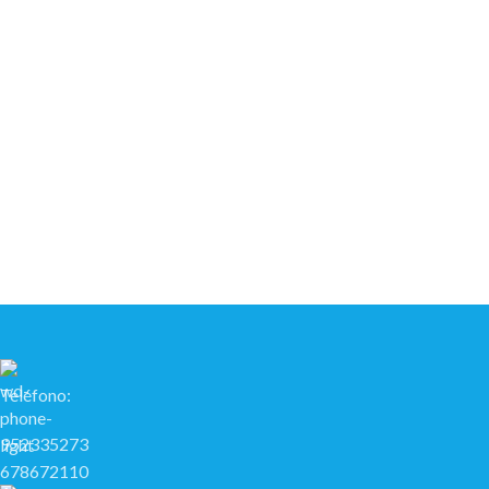
Teléfono:
952335273
678672110