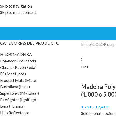
Skip to navigation
Skip to main content
CATEGORÍAS DEL PRODUCTO
Inicio
COLOR del p
HILOS MADEIRA
Polyneon (Poliéster)
Hot
Classic (Rayón Seda)
FS (Metálicos)
Frosted Matt (Mate)
Madeira Poly
Burmilana (Lana)
Supertwist (Metálico)
(1.000 o 5.00
Firefighter (Ignifugo)
Luna (Ilumina)
1,72
€
-
17,41
€
Hilo Reflectante
Seleccionar opcion