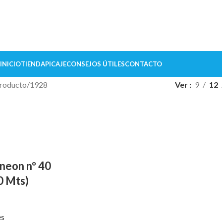
INICIO
TIENDA
PICAJE
CONSEJOS ÚTILES
CONTACTO
roducto
1928
Ver
9
12
neon nº 40
0 Mts)
es