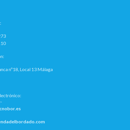
:
273
110
n:
anca nº18, Local 13 Málaga
lectrónico:
cnobor.es
endadelbordado.com