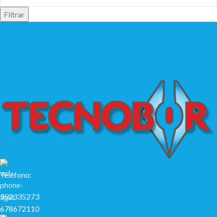
Filtrar
Teléfono:
952335273
678672110