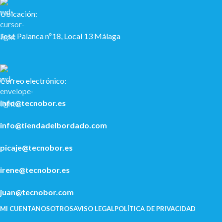
Ubicación:
José Palanca nº18, Local 13 Málaga
Correo electrónico:
info@tecnobor.es
info@tiendadelbordado.com
picaje@tecnobor.es
irene@tecnobor.es
juan@tecnobor.com
MI CUENTA
NOSOTROS
AVISO LEGAL
POLÍ­TICA DE PRIVACIDAD