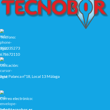
Teléfono:
952335273
678672110
Ubicación:
José Palanca nº18, Local 13 Málaga
Correo electrónico:
info@tecnobor.es