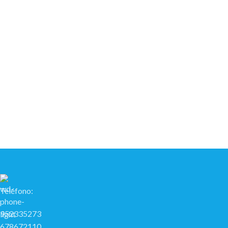
Teléfono:
952335273
678672110