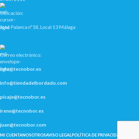
Ubicación:
José Palanca nº18, Local 13 Málaga
Correo electrónico:
info@tecnobor.es
info@tiendadelbordado.com
picaje@tecnobor.es
irene@tecnobor.es
juan@tecnobor.com
MI CUENTA
NOSOTROS
AVISO LEGAL
POLÍ­TICA DE PRIVACIDAD