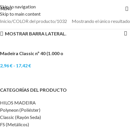
Skip to navigation
MENU
Skip to main content
Inicio
COLOR del producto
1032
Mostrando el único resultado
MOSTRAR BARRA LATERAL.
Madeira Classic nº 40 (1.000 o
5.000 Mts)
2,96
€
-
17,42
€
SELECCIONAR OPCIONES
CATEGORÍAS DEL PRODUCTO
HILOS MADEIRA
Polyneon (Poliéster)
Classic (Rayón Seda)
FS (Metálicos)