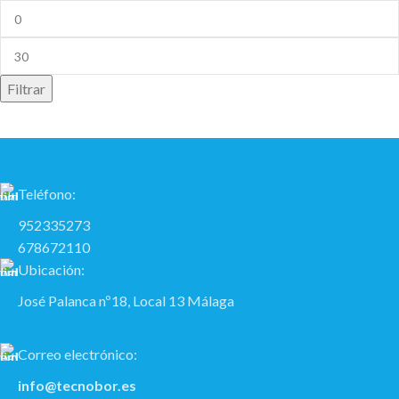
Filtrar
Teléfono:
952335273
678672110
Ubicación:
José Palanca nº18, Local 13 Málaga
Correo electrónico:
info@tecnobor.es